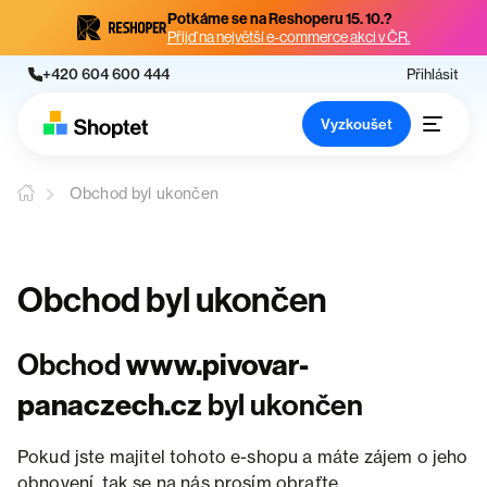
Potkáme se na Reshoperu 15. 10.?
Přijď na největší e-commerce akci v ČR.
+420 604 600 444
Přihlásit
Vyzkoušet
Obchod byl ukončen
Obchod byl ukončen
Obchod
www.pivovar-
panaczech.cz
byl ukončen
Pokud jste majitel tohoto e-shopu a máte zájem o jeho
obnovení, tak se na nás prosím obraťte.